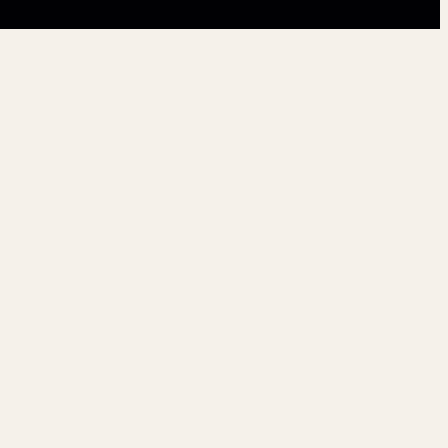
4英雄联盟全球总决赛