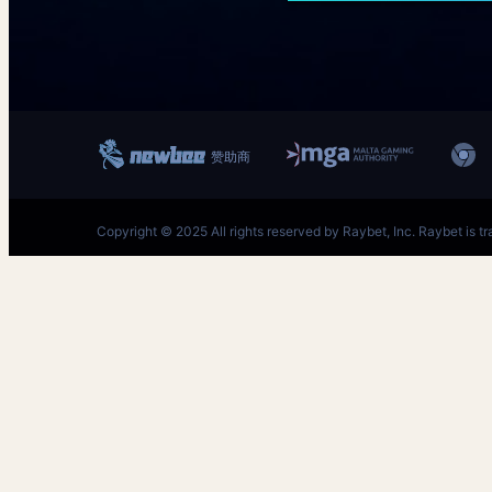
跳
至
内
首页–英雄联盟买输赢官网-(LOL)S15预
测决赛官方网站-全球领先的电竞赛事
容
平台