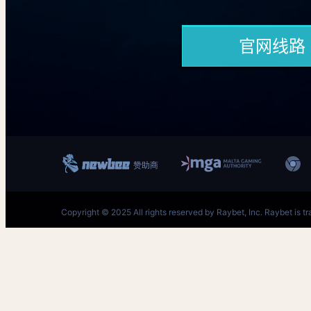
跳
至
内
首页–英雄联盟买输赢官网-(LOL)S15预
测决赛官方网站-全球领先的电竞赛事