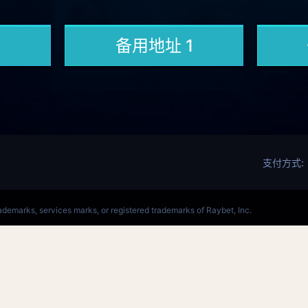
首页
雷竞技下注
雷竞技官网
雷竞技app下载