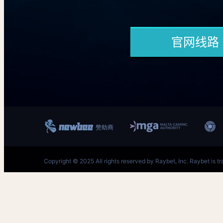
跳
至
内
首页–英雄联盟买输赢官网-(LOL)S15预