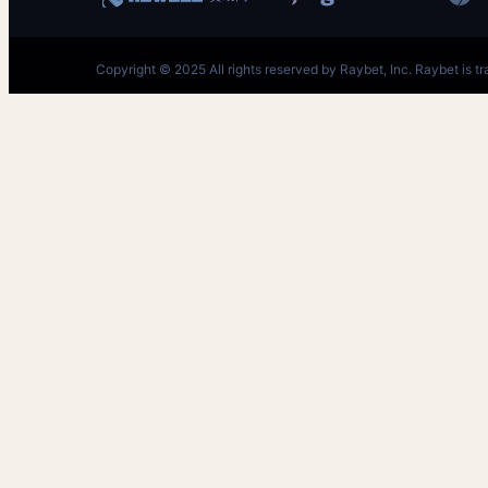
跳
至
内
首页–英雄联盟买输赢官网-(LOL)S15预
测决赛官方网站-全球领先的电竞赛事
容
平台
csgo赛事竞猜网站_