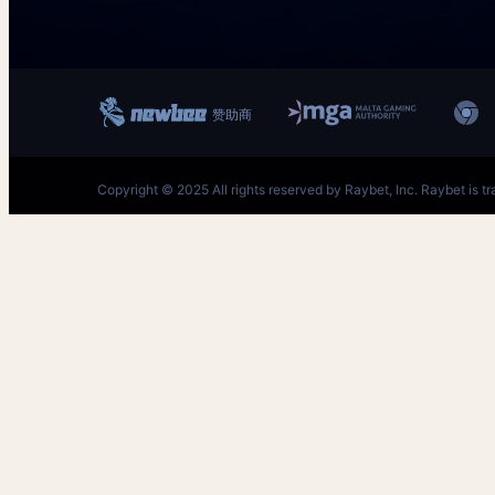
跳
至
内
首页–英雄联盟买输赢官网-(LOL)S15预
测决赛官方网站-全球领先的电竞赛事
容
平台