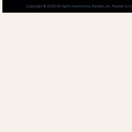
跳
至
内
首页–英雄联盟买输赢官网-(LOL)S15预
测决赛官方网站-全球领先的电竞赛事
容
平台
LOLS14全球总决