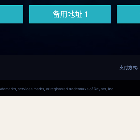
首页
雷竞技下注
雷竞技官网
雷竞技app下载