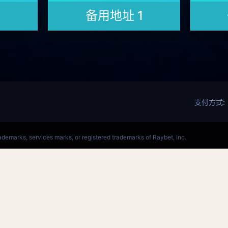
首页
雷竞技下注
雷竞技官网
雷竞技app下载