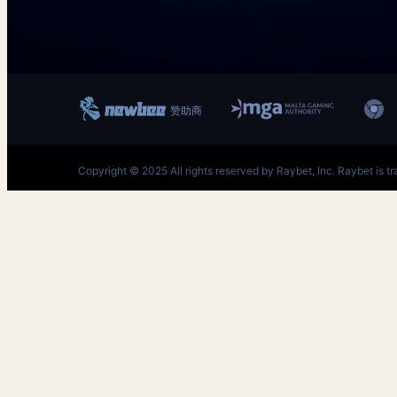
跳
至
内
首页–英雄联盟买输赢官网-(LOL)S15预
测决赛官方网站-全球领先的电竞赛事
容
平台