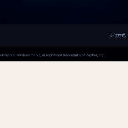
首页
雷竞技下注
雷竞技官网
雷竞技app下载